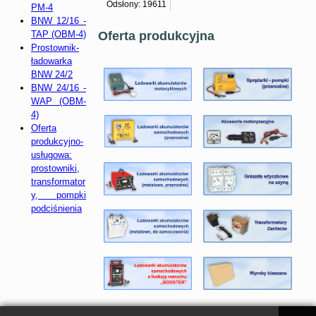
Odsłony: 19611
PM-4
BNW 12/16 -
TAP (OBM-4)
Oferta produkcyjna
Prostownik-
ładowarka
BNW 24/2
BNW 24/16 -
WAP (OBM-
4)
Oferta
produkcyjno-
usługowa:
prostowniki,
transformator
y, pompki
podciśnienia