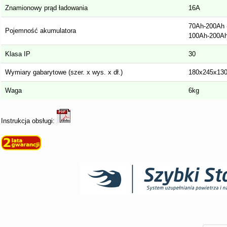
Znamionowy prąd ładowania
16A
70Ah-200Ah 
Pojemność akumulatora
100Ah-200Ah
Klasa IP
30
Wymiary gabarytowe (szer. x wys. x dł.)
180x245x13
Waga
6kg
Instrukcja obsługi: