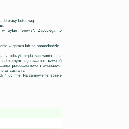
 do pracy buforowej.
ym.
 w trybie "Serwis". Zapobiega to
anie w garażu lub na samochodzie -
ający odczyt prądu łądowania oraz
ed nadmiernym nagrzewaniem uzwojeń
zenie przeciążeniowe i zwarciowe.
oraz zasilania.
l" lub inne. Na zamówienie istnieje