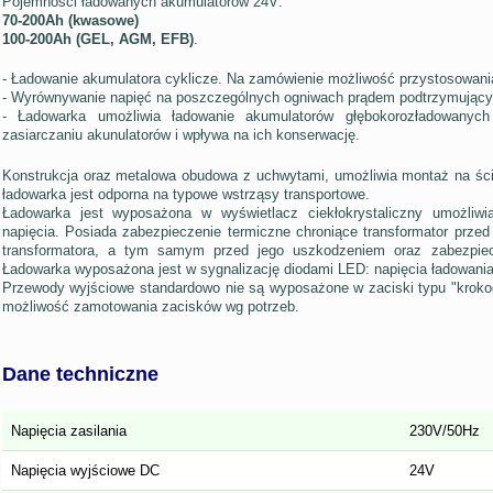
Pojemności ładowanych akumulatorów 24V:
70-200Ah (kwasowe)
100-200Ah (GEL, AGM, EFB)
.
- Ładowanie akumulatora cyklicze. Na zamówienie możliwość przystosowania
- Wyrównywanie napięć na poszczególnych ogniwach prądem podtrzymując
- Ładowarka umożliwia ładowanie akumulatorów głębokorozładowanych
zasiarczaniu akunulatorów i wpływa na ich konserwację.
Konstrukcja oraz metalowa obudowa z uchwytami, umożliwia montaż na ści
ładowarka jest odporna na typowe wstrząsy transportowe.
Ładowarka jest wyposażona w wyświetlacz ciekłokrystaliczny umożliwi
napięcia. Posiada zabezpieczenie termiczne chroniące transformator prz
transformatora, a tym samym przed jego uszkodzeniem oraz zabezpiec
Ładowarka wyposażona jest w sygnalizację diodami LED: napięcia ładowania 
Przewody wyjściowe standardowo nie są wyposażone w zaciski typu "krokody
możliwość zamotowania zacisków wg potrzeb.
Dane techniczne
Napięcia zasilania
230V/50Hz
Napięcia wyjściowe DC
24V