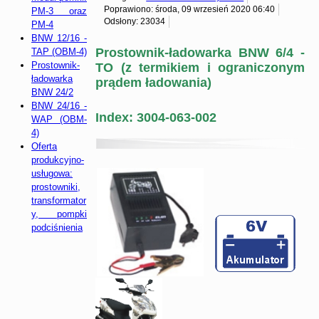
Poprawiono: środa, 09 wrzesień 2020 06:40
PM-3 oraz
Odsłony: 23034
PM-4
BNW 12/16 -
Prostownik-ładowarka BNW 6/4 -
TAP (OBM-4)
Prostownik-
TO (z termikiem i ograniczonym
ładowarka
prądem ładowania)
BNW 24/2
BNW 24/16 -
Index: 3004-063-002
WAP (OBM-
4)
Oferta
produkcyjno-
usługowa:
prostowniki,
transformator
y, pompki
podciśnienia