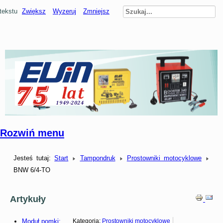
tekstu
Zwiększ
Wyzeruj
Zmniejsz
Rozwiń menu
Jesteś tutaj:
Start
Tampondruk
Prostowniki motocyklowe
BNW 6/4-TO
Artykuły
Moduł pomki:
Kategoria:
Prostowniki motocyklowe