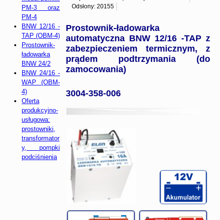
Odsłony: 20155
PM-3 oraz
PM-4
BNW 12/16 -
Prostownik-ładowarka
TAP (OBM-4)
automatyczna BNW 12/16 -TAP z
Prostownik-
zabezpieczeniem termicznym, z
ładowarka
prądem podtrzymania (do
BNW 24/2
zamocowania)
BNW 24/16 -
WAP (OBM-
4)
3004-358-006
Oferta
produkcyjno-
usługowa:
prostowniki,
transformator
y, pompki
podciśnienia