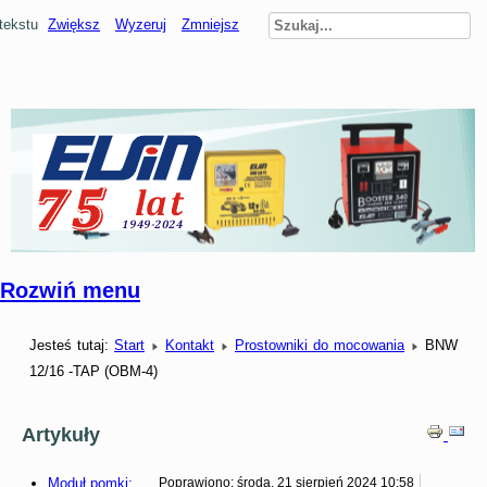
tekstu
Zwiększ
Wyzeruj
Zmniejsz
Rozwiń menu
Jesteś tutaj:
Start
Kontakt
Prostowniki do mocowania
BNW
12/16 -TAP (OBM-4)
Artykuły
Moduł pomki:
Poprawiono: środa, 21 sierpień 2024 10:58