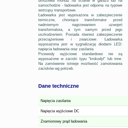
umożliwia montaż na ścianie w garażu lub na
samochodzie - ładowarka jest odporna na typowe
wstrząsy transportowe.
Ładowarka jest wyposażona w zabezpieczenie
termiczne, chroniące transformator przed
nadmiernym nagrzewaniem uzwojeń
transformatora, a tym samym przed jego
uszkodzeniem. Posiada również zabezpieczenie
przeciążeniowe i zwarciowe. Ładowarka
wyposażona jest w sygnalizację diodami LED:
napięcia ładowania oraz zasilania.
Przewody wyjściowe standardowo nie są
wyposażone w zaciski typu "krokodyl" lub inne.
Na zamówienie istnieje możliwość zamotowania
zacisków wg potrzeb.
Dane techniczne
Napięcia zasilania
Napięcia wyjściowe DC
Znamionowy prąd ładowania